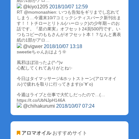
紙の1部がアロ…
@kiyo1205
2018/10/07 12:59
RT @momonashien: いつも告知をギリまでし忘れて
しまう…今週末10/7コミックシティスパーク新刊出ま
す！！トチローとリトル(ハーロック)の少年期～のお
話です。『星の果実』オフセット24頁500円です。い
つもコピーのももさんがオフセット本！？なんと裏表
紙の1部がアロ…
@vigwer
2018/10/07 13:18
sweetieちゃんおはよう🌞
風邪ほぼ治ったよ(^-^)v
心配してくれてありがとね✨
今日はタイマッサージ&ホットストーン(アロマオイ
ル)で疲れを取りに行ってきます(о´∀`о)
今週はライブと仕事で大忙しだったので…(…
https://t.co/UbNJpH146A
@chihakurumi
2018/10/07 07:24
アロマオイル
おすすめサイト