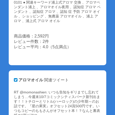
0101 ● 関連キーワード浦上式アロマ 交換 、アロマペ
ンダント浦上 、アロマオイル夜用 、認知症 アロマ ペ
ンダント 、認知症 アロマ 、認知 症 予防 アロマ オイ
ル 、ショッピング 、無農薬 アロマオイル 、浦上 ア
ロマ 、浦上式 アロマ オイル
商品価格：2,592円
レビュー件数：2件
レビュー平均：4.0（5点満点）
アロマオイル
関連ツイート
RT @momonashien: いつも告知をギリまでし忘れて
しまう…今週末10/7コミックシティスパーク新刊出ま
す！！トチローとリトル(ハーロック)の少年期～のお
話です。『星の果実』オフセット24頁500円です。い
つもコピーのももさんがオフセット本！？なんと裏表