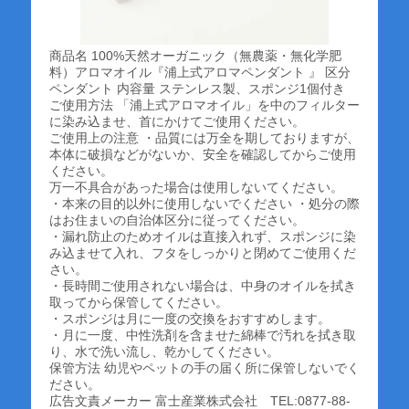
商品名 100%天然オーガニック（無農薬・無化学肥
料）アロマオイル『浦上式アロマペンダント 』 区分
ペンダント 内容量 ステンレス製、スポンジ1個付き
ご使用方法 「浦上式アロマオイル」を中のフィルター
に染み込ませ、首にかけてご使用ください。
ご使用上の注意 ・品質には万全を期しておりますが、
本体に破損などがないか、安全を確認してからご使用
ください。
万一不具合があった場合は使用しないてください。
・本来の目的以外に使用しないでください ・処分の際
はお住まいの自治体区分に従ってください。
・漏れ防止のためオイルは直接入れず、スポンジに染
み込ませて入れ、フタをしっかりと閉めてご使用くだ
さい。
・長時間ご使用されない場合は、中身のオイルを拭き
取ってから保管してください。
・スポンジは月に一度の交換をおすすめします。
・月に一度、中性洗剤を含ませた綿棒で汚れを拭き取
り、水で洗い流し、乾かしてください。
保管方法 幼児やペットの手の届く所に保管しないでく
ださい。
広告文責メーカー 富士産業株式会社 TEL:0877-88-