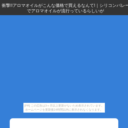
衝撃!!アロマオイルがこんな価格で買えるなんて!
｜
シリコンバレ
でアロマオイルが流行っているらしいが
[PR] この広告は3ヶ月以上更新がないため表示されています。
ホームページを更新後24時間以内に表示されなくなります。