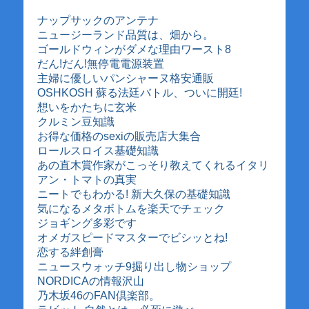
ナップサックのアンテナ
ニュージーランド品質は、畑から。
ゴールドウィンがダメな理由ワースト8
だん!だん!無停電電源装置
主婦に優しいパンシャーヌ格安通販
OSHKOSH 蘇る法廷バトル、ついに開廷!
想いをかたちに玄米
クルミン豆知識
お得な価格のsexiの販売店大集合
ロールスロイス基礎知識
あの直木賞作家がこっそり教えてくれるイタリ
アン・トマトの真実
ニートでもわかる! 新大久保の基礎知識
気になるメタボトムを楽天でチェック
ジョギング多彩です
オメガスピードマスターでビシッとね!
恋する絆創膏
ニュースウォッチ9掘り出し物ショップ
NORDICAの情報沢山
乃木坂46のFAN倶楽部。