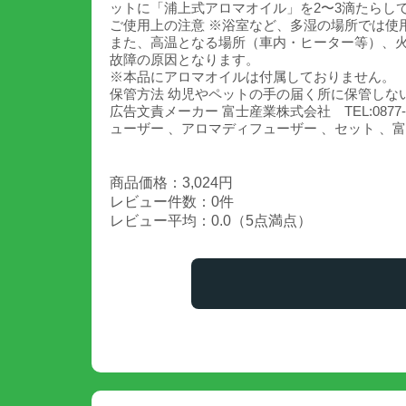
ットに「浦上式アロマオイル」を2〜3滴たらし
ご使用上の注意 ※浴室など、多湿の場所では使
また、高温となる場所（車内・ヒーター等）、
故障の原因となります。
※本品にアロマオイルは付属しておりません。
保管方法 幼児やペットの手の届く所に保管しな
広告文責メーカー 富士産業株式会社 TEL:0877
ューザー 、アロマディフューザー 、セット 、富
商品価格：3,024円
レビュー件数：0件
レビュー平均：0.0（5点満点）