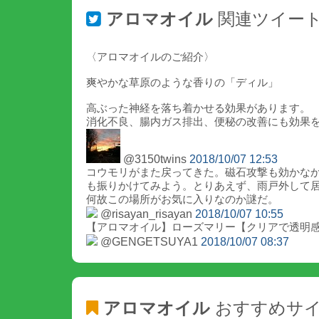
アロマオイル
関連ツイー
〈アロマオイルのご紹介〉
爽やかな草原のような香りの「ディル」
高ぶった神経を落ち着かせる効果があります。
消化不良、腸内ガス排出、便秘の改善にも効果
@3150twins
2018/10/07 12:53
コウモリがまた戻ってきた。磁石攻撃も効かな
も振りかけてみよう。とりあえず、雨戸外して
何故この場所がお気に入りなのか謎だ。
@risayan_risayan
2018/10/07 10:55
【アロマオイル】ローズマリー【クリアで透明感のあるハーブ調の香り】 
@GENGETSUYA1
2018/10/07 08:37
アロマオイル
おすすめサ