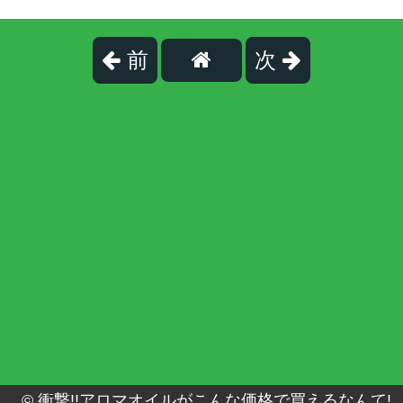
前
次
©
衝撃!!アロマオイルがこんな価格で買えるなんて!