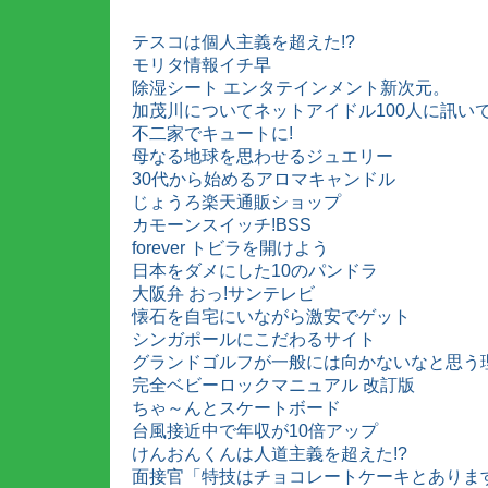
テスコは個人主義を超えた!?
モリタ情報イチ早
除湿シート エンタテインメント新次元。
加茂川についてネットアイドル100人に訊い
不二家でキュートに!
母なる地球を思わせるジュエリー
30代から始めるアロマキャンドル
じょうろ楽天通販ショップ
カモーンスイッチ!BSS
forever トビラを開けよう
日本をダメにした10のパンドラ
大阪弁 おっ!サンテレビ
懐石を自宅にいながら激安でゲット
シンガポールにこだわるサイト
グランドゴルフが一般には向かないなと思う
完全ベビーロックマニュアル 改訂版
ちゃ～んとスケートボード
台風接近中で年収が10倍アップ
けんおんくんは人道主義を超えた!?
面接官「特技はチョコレートケーキとありま