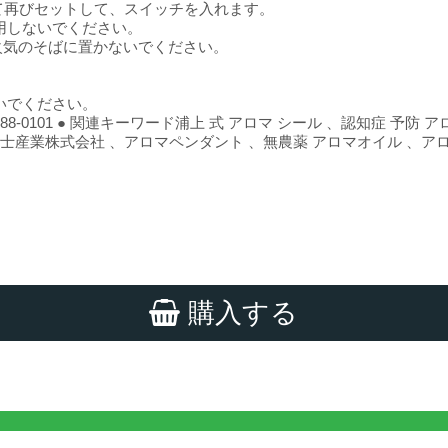
て再びセットして、スイッチを入れます。
用しないでください。
火気のそばに置かないでください。
いでください。
-88-0101 ● 関連キーワード浦上 式 アロマ シール 、認知症 予
士産業株式会社 、アロマペンダント 、無農薬 アロマオイル 、ア
購入する