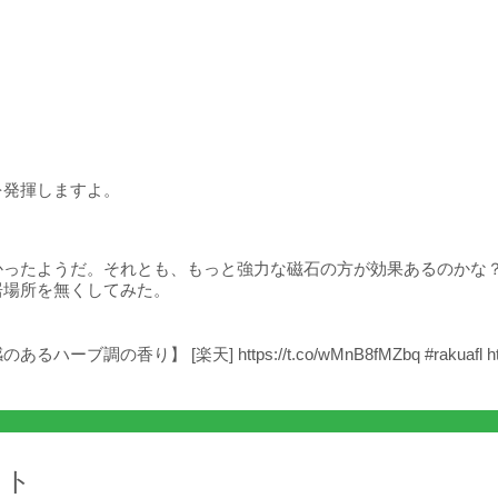
ト
を発揮しますよ。
かったようだ。それとも、もっと強力な磁石の方が効果あるのかな
居場所を無くしてみた。
[楽天] https://t.co/wMnB8fMZbq #rakuafl https://t
イト