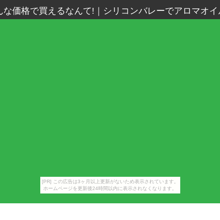
んな価格で買えるなんて!
｜
シリコンバレーでアロマオイ
[PR] この広告は3ヶ月以上更新がないため表示されています。
ホームページを更新後24時間以内に表示されなくなります。