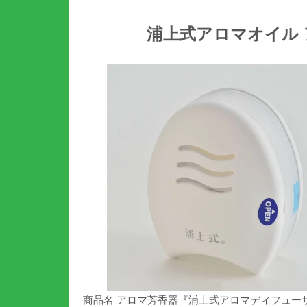
浦上式アロマオイル 
商品名 アロマ芳香器『浦上式アロマディフューザ