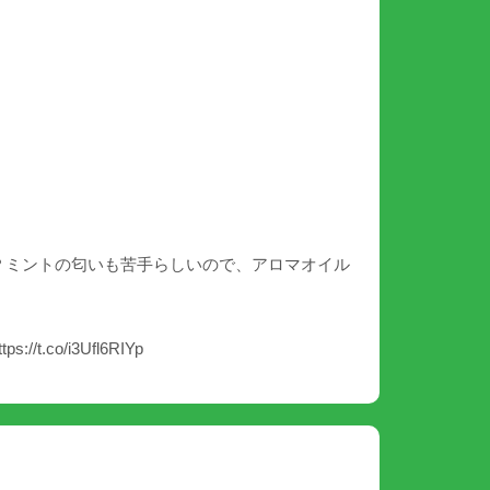
？ミントの匂いも苦手らしいので、アロマオイル
.co/i3Ufl6RIYp