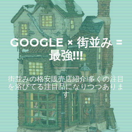
GOOGLE × 街並み =
最強!!!
街並みの格安販売店紹介!多くの注目
を浴びてる注目品になりつつありま
す