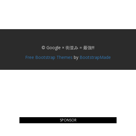
© Google × 街並み = 最強!!!
Free Bootstrap Themes
by
BootstrapMade
SPONSOR