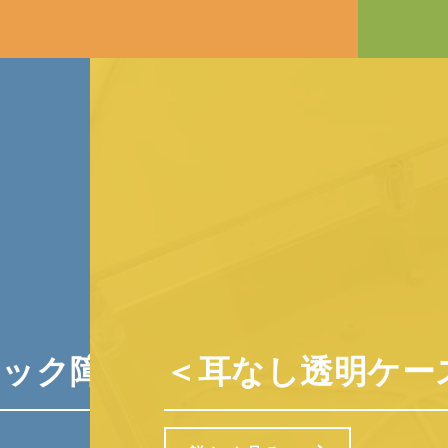
障子紙 雲竜No.6832 94C
＜耳なし透明ケース＞