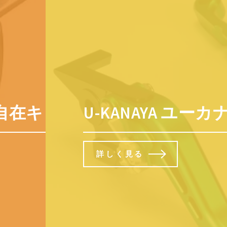
ャスター(帯電防止性)75×25.5
U-KANAYA 
詳しく見る