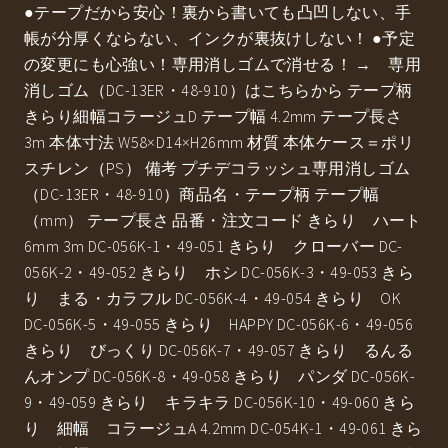
●テープだから安心！裏から書いても凸凹しない、手
帳が分厚くならない、インクが裏抜けしない！ ●予定
の変更にも心強い！専用消しゴムで消せる！ → 専用
消しゴム（DC-13ER・48-910）はこちらから テープ柄
きらり細幅コラージュD テープ幅 4.2mm テープ長さ
3m 本体寸法 W58×D14×H26mm 材質 本体ケース＝ポリ
スチレン（PS） 備考 プチデコラッシュ専用消しゴム
（DC-13ER・48-910）商品名・テープ柄 テープ幅
（mm） テープ長さ 品番・注文コード きらり ハート
6mm 3m DC-056K-1・49-051 きらり クローバー DC-
056K-2・49-052 きらり ホシ DC-056K-3・49-053 きら
り まる・カラフル DC-056K-4・49-054 きらり OK
DC-056K-5・49-055 きらり HAPPY DC-056K-6・49-056
きらり びっくり DC-056K-7・49-057 きらり るんる
んオンプ DC-056K-8・49-058 きらり パンダ DC-056K-
9・49-059 きらり キラキラ DC-056K-10・49-060 きら
り 細幅 コラージュA 4.2mm DC-054K-1・49-061 きら