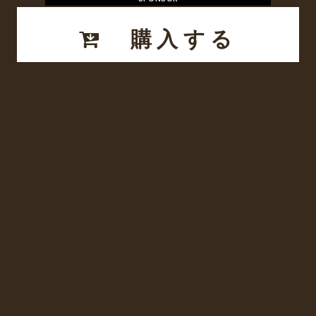
購入する
3m
関連ツイート
フォロワーさんでセフレ募集してるって人いたら
ラインしてください♡！
#セックス
#神待ち
#エロ