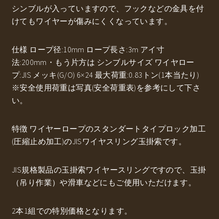
シンブルが入っていますので、フックなどの金具を付
けてもワイヤーが傷みにくくなっています。
仕様 ロープ径:10mm ロープ長さ:3m アイ寸
法:200mm・もう片方は シンブルサイズ ワイヤロー
プ:JIS メッキ(G/O) 6×24 最大荷重:0.83トン(1本当たり)
※安全使用荷重は写真(安全荷重表)を参考にして下さ
い。
特徴 ワイヤーロープのスタンダートタイプロック加工
(圧縮止め加工)のJISワイヤスリング玉掛索です。
JIS規格製品の玉掛索ワイヤースリングですので、玉掛
（吊り作業）や滑車などにもご使用いただけます。
2本1組での特別価格となります。