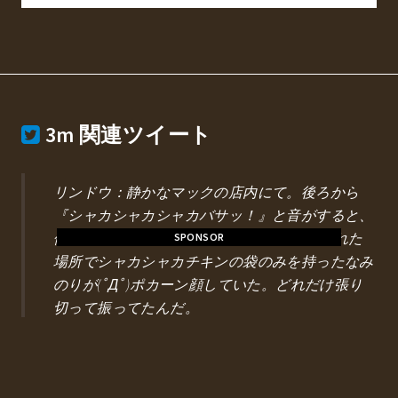
3m
関連ツイート
リンドウ：静かなマックの店内にて。後ろから
『シャカシャカシャカバサッ！』と音がすると、
俺の足元にシャカシャカチキンが。3m位離れた
SPONSOR
場所でシャカシャカチキンの袋のみを持ったなみ
のりが(ﾟДﾟ)ポカーン顔していた。どれだけ張り
切って振ってたんだ。
@Lycoris_SP
2018/09/24 11:29