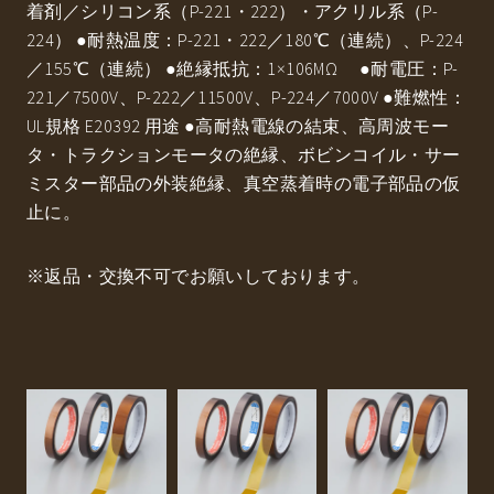
着剤／シリコン系（P-221・222）・アクリル系（P-
224） ●耐熱温度：P-221・222／180℃（連続）、P-224
／155℃（連続） ●絶縁抵抗：1×106MΩ ●耐電圧：P-
221／7500V、P-222／11500V、P-224／7000V ●難燃性：
UL規格 E20392 用途 ●高耐熱電線の結束、高周波モー
タ・トラクションモータの絶縁、ボビンコイル・サー
ミスター部品の外装絶縁、真空蒸着時の電子部品の仮
止に。
※返品・交換不可でお願いしております。