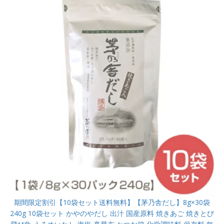
期間限定割引【10袋セット送料無料】【茅乃舎だし】8g×30袋
240g 10袋セット かやのやだし 出汁 国産原料 焼きあご 焼きとび