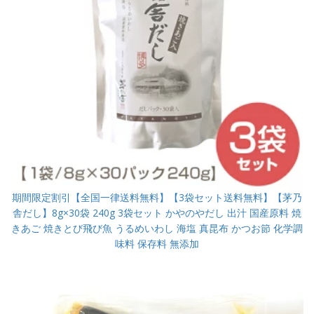
期間限定割引【全国一律送料無料】【3袋セット送料無料】【茅乃
舎だし】8g×30袋 240g 3袋セット かやのやだし 出汁 国産原料 焼
きあご 焼きとび飛び魚 うるめいわし 海塩 真昆布 かつお節 化学調
味料 保存料 無添加