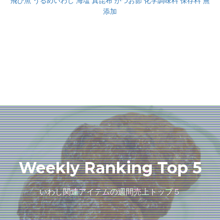
飛び魚 うるめいわし 海塩 真昆布 かつお節 化学調味料 保存料 無
添加
Weekly Ranking Top 5
いわし関連アイテムの週間売上トップ５