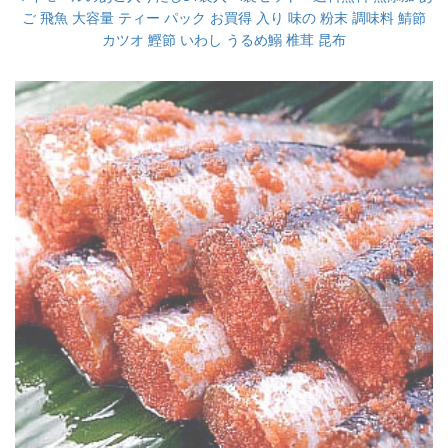
ご 飛魚 大容量 ティー パック お買得 入り 味の 粉末 調味料 鯖節
カツオ 鰹節 いわし うるめ鰯 椎茸 昆布