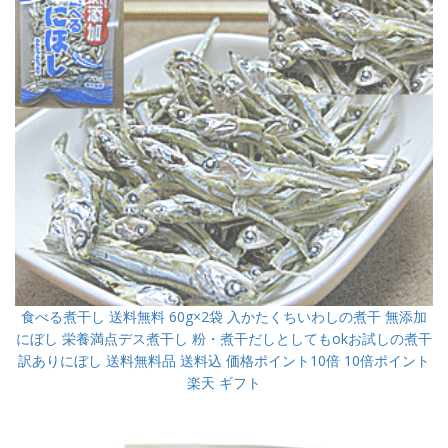
食べる煮干し 送料無料 60g×2袋 入かたくちいわしの煮干 無添加
にぼし 栄養満点デス煮干し 粉・煮干だしとしてもokお試しの煮干
訳ありにぼし 送料無料品 送料込 価格ポイント10倍 10倍ポイント
楽天 ギフト