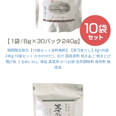
期間限定割引【10袋セット送料無料】【茅乃舎だし】8g×30袋
240g 10袋セット かやのやだし 出汁 国産原料 焼きあご 焼きとび
飛び魚 うるめいわし 海塩 真昆布 かつお節 化学調味料 保存料 無
添加