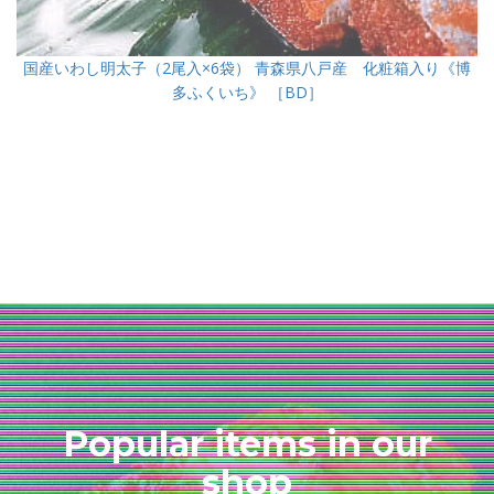
国産いわし明太子（2尾入×6袋） 青森県八戸産 化粧箱入り《博
多ふくいち》 ［BD］
Popular items in our
shop